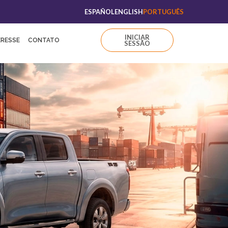
ESPAÑOL
ENGLISH
PORTUGUÊS
INICIAR
ERESSE
CONTATO
SESSÃO