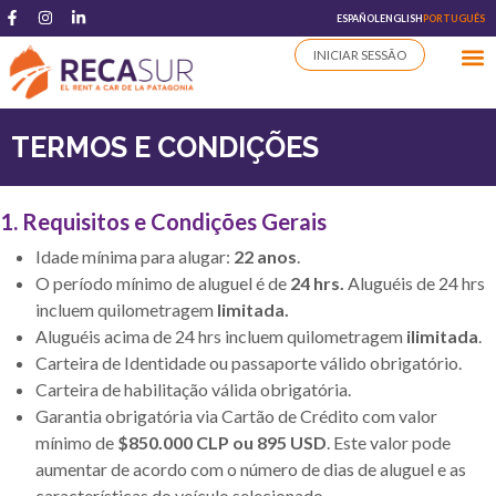
ESPAÑOL
ENGLISH
PORTUGUÊS
INICIAR SESSÃO
TERMOS E CONDIÇÕES
1. Requisitos e Condições Gerais
Idade mínima para alugar:
22 anos
.
O período mínimo de aluguel é de
24 hrs.
Aluguéis de 24 hrs
incluem quilometragem
limitada.
Aluguéis acima de 24 hrs incluem quilometragem
ilimitada
.
Carteira de Identidade ou passaporte válido obrigatório.
Carteira de habilitação válida obrigatória.
Garantia obrigatória via Cartão de Crédito com valor
mínimo de
$850.000 CLP ou 895 USD
. Este valor pode
aumentar de acordo com o número de dias de aluguel e as
características do veículo selecionado.