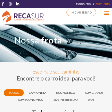
ESPAÑOL
ENGLISH
PORTUGUÊS
INICIAR SESSÃO
.
Nossa
frota
Escolha o seu caminho
Encontre o carro ideal para você
TODOS
CAMIONETA
ECONÓMICO
SUV GRANDE
SUV ECONOMICO
SUV INTERMEDIO
VAN