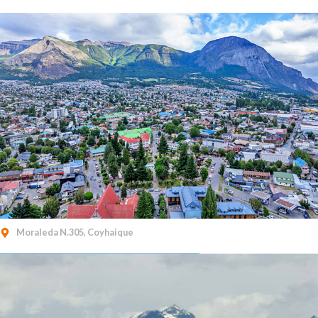
Moraleda N.305, Coyhaique